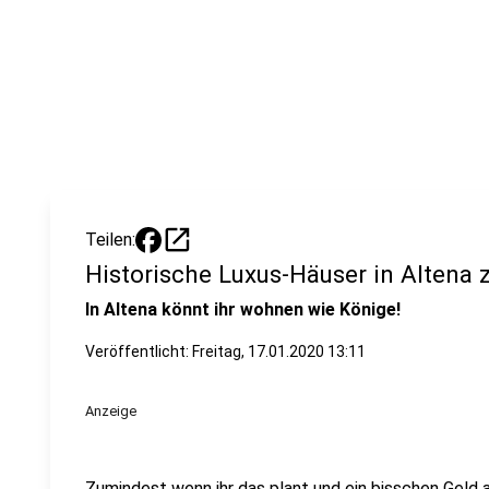
open_in_new
Teilen:
Historische Luxus-Häuser in Altena 
In Altena könnt ihr wohnen wie Könige!
Veröffentlicht:
Freitag, 17.01.2020 13:11
Anzeige
Zumindest wenn ihr das plant und ein bisschen Geld 