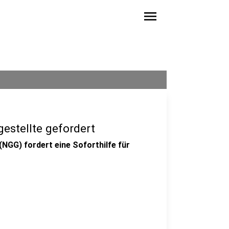
menu
gestellte gefordert
GG) fordert eine Soforthilfe für