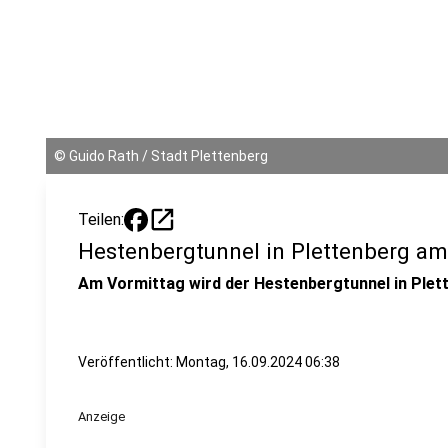
©
Guido Rath / Stadt Plettenberg
open_in_new
Teilen:
Hestenbergtunnel in Plettenberg am
Am Vormittag wird der Hestenbergtunnel in Plet
Veröffentlicht:
Montag, 16.09.2024 06:38
Anzeige