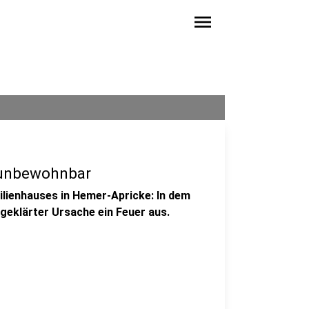
menu
 unbewohnbar
lienhauses in Hemer-Apricke: In dem
eklärter Ursache ein Feuer aus.