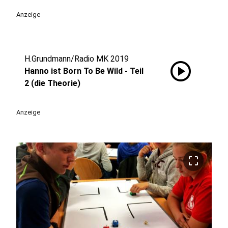
Anzeige
H.Grundmann/Radio MK 2019
play_circle
Hanno ist Born To Be Wild - Teil
2 (die Theorie)
Anzeige
crop_free