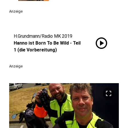
Anzeige
H.Grundmann/Radio MK 2019
play_circle
Hanno ist Born To Be Wild - Teil
1 (die Vorbereitung)
Anzeige
crop_free