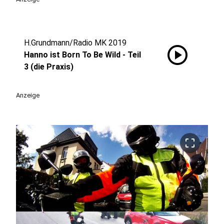
H.Grundmann/Radio MK 2019
play_circle
Hanno ist Born To Be Wild - Teil
3 (die Praxis)
Anzeige
crop_free