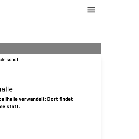
menu
als sonst.
halle
ballhalle verwandelt: Dort findet
e statt.