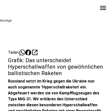
menu
Anzeige
open_in_new
Teilen:
Grafik: Das unterscheidet
Hyperschallwaffen von gewöhnlichen
ballistischen Raketen
Russland setzt im Krieg gegen die Ukraine nun
auch sogenannte 'Hyperschallraketen' ein.
Abgefeuert werden sie von Kampfflugzeugen des
Typs MiG-31. Wir erklären den Unterschied
zwischen diesen besonderen Hyperschallwaffen
und gewöhnlichen Raketen mit einer Bewegtgrafik.