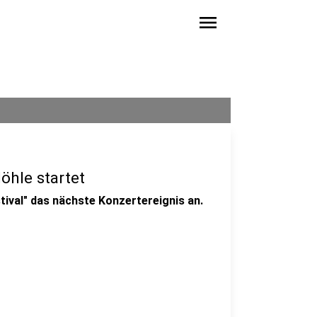
menu
öhle startet
stival" das nächste Konzertereignis an.