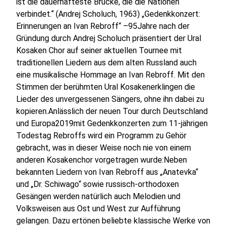
ist die dauerhafteste Brücke, die die Nationen
verbindet.“ (Andrej Scholuch, 1963) „Gedenkkonzert:
Erinnerungen an Ivan Rebroff“ –95Jahre nach der
Gründung durch Andrej Scholuch präsentiert der Ural
Kosaken Chor auf seiner aktuellen Tournee mit
traditionellen Liedern aus dem alten Russland auch
eine musikalische Hommage an Ivan Rebroff. Mit den
Stimmen der berühmten Ural Kosakenerklingen die
Lieder des unvergessenen Sängers, ohne ihn dabei zu
kopieren.Anlässlich der neuen Tour durch Deutschland
und Europa2019mit Gedenkkonzerten zum 11-jährigen
Todestag Rebroffs wird ein Programm zu Gehör
gebracht, was in dieser Weise noch nie von einem
anderen Kosakenchor vorgetragen wurde:Neben
bekannten Liedern von Ivan Rebroff aus „Anatevka“
und „Dr. Schiwago“ sowie russisch-orthodoxen
Gesängen werden natürlich auch Melodien und
Volksweisen aus Ost und West zur Aufführung
gelangen. Dazu ertönen beliebte klassische Werke von