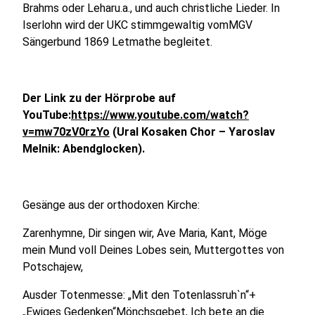
Brahms oder Leharu.a., und auch christliche Lieder. In
Iserlohn wird der UKC stimmgewaltig vomMGV
Sängerbund 1869 Letmathe begleitet.
Der Link zu der Hörprobe auf
YouTube:
https://www.youtube.com/watch?
v=mw70zV0rzYo
(Ural Kosaken Chor – Yaroslav
Melnik: Abendglocken).
Gesänge aus der orthodoxen Kirche:
Zarenhymne, Dir singen wir, Ave Maria, Kant, Möge
mein Mund voll Deines Lobes sein, Muttergottes von
Potschajew,
Ausder Totenmesse: „Mit den Totenlassruh`n“+
„Ewiges Gedenken“Mönchsgebet, Ich bete an die