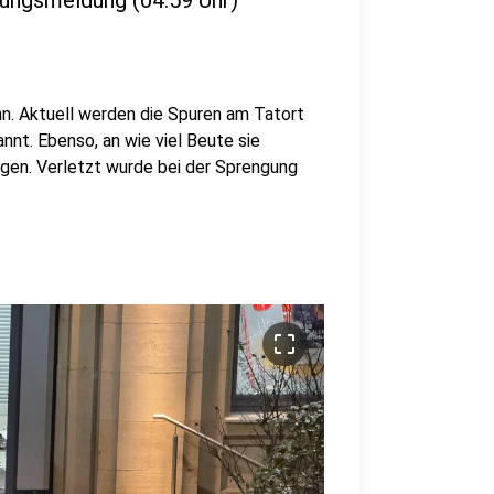
rungsmeldung (04:59 Uhr)
n. Aktuell werden die Spuren am Tatort
nnt. Ebenso, an wie viel Beute sie
igen. Verletzt wurde bei der Sprengung
crop_free