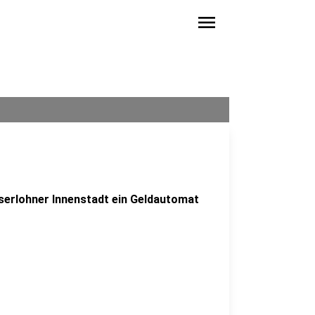
menu
Iserlohner Innenstadt ein Geldautomat