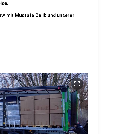
ise.
iew mit Mustafa Celik und unserer
crop_free