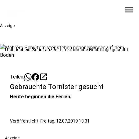
menu
Anzeige
Lüdenscheid: Schulranzen für ukrainische Flüchtlinge gesucht
open_in_new
Teilen:
Gebrauchte Tornister gesucht
Heute beginnen die Ferien.
Veröffentlicht:
Freitag, 12.07.2019 13:31
Anzeige