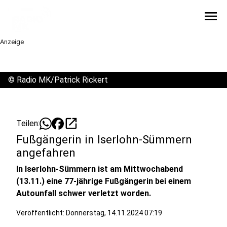
menu
Anzeige
©
Radio MK/Patrick Rickert
open_in_new
Teilen:
Fußgängerin in Iserlohn-Sümmern
angefahren
In Iserlohn-Sümmern ist am Mittwochabend
(13.11.) eine 77-jährige Fußgängerin bei einem
Autounfall schwer verletzt worden.
Veröffentlicht:
Donnerstag, 14.11.2024 07:19