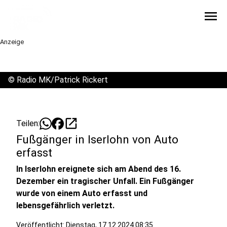
menu
Anzeige
©
Radio MK/Patrick Rickert
open_in_new
Teilen:
Fußgänger in Iserlohn von Auto
erfasst
In Iserlohn ereignete sich am Abend des 16.
Dezember ein tragischer Unfall. Ein Fußgänger
wurde von einem Auto erfasst und
lebensgefährlich verletzt.
Veröffentlicht:
Dienstag, 17.12.2024 08:35