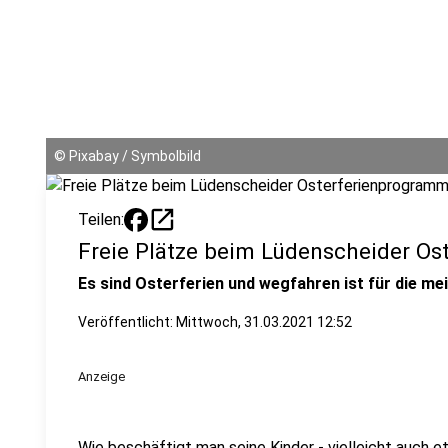
©
Pixabay / Symbolbild
open_in_new
Teilen:
Freie Plätze beim Lüdenscheider O
Es sind Osterferien und wegfahren ist für die me
Veröffentlicht:
Mittwoch, 31.03.2021 12:52
Anzeige
Wie beschäftigt man seine Kinder - vielleicht auch 