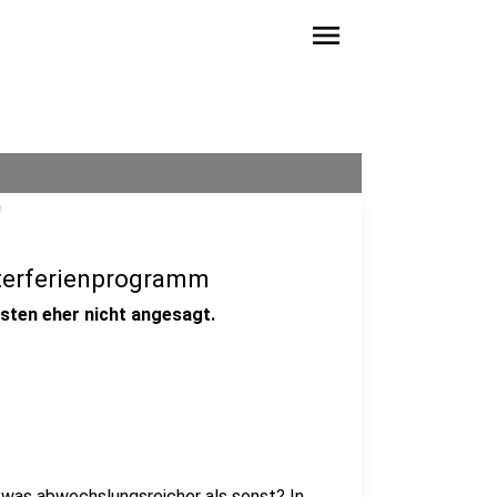
menu
sterferienprogramm
isten eher nicht angesagt.
etwas abwechslungsreicher als sonst? In