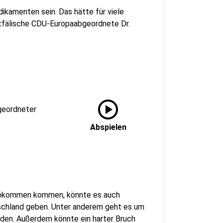
ikamenten sein. Das hätte für viele
fälische CDU-Europaabgeordnete Dr.
play_circle
geordneter
Abspielen
 Abkommen kommen, könnte es auch
schland geben. Unter anderem geht es um
den. Außerdem könnte ein harter Bruch