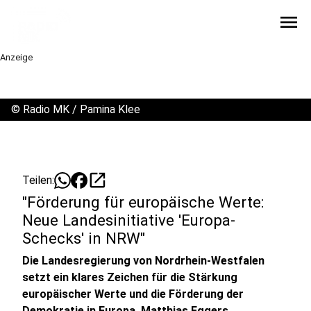
menu
Anzeige
©
Radio MK / Pamina Klee
open_in_new
Teilen:
"Förderung für europäische Werte:
Neue Landesinitiative 'Europa-
Schecks' in NRW"
Die Landesregierung von Nordrhein-Westfalen
setzt ein klares Zeichen für die Stärkung
europäischer Werte und die Förderung der
Demokratie in Europa. Matthias Eggers,