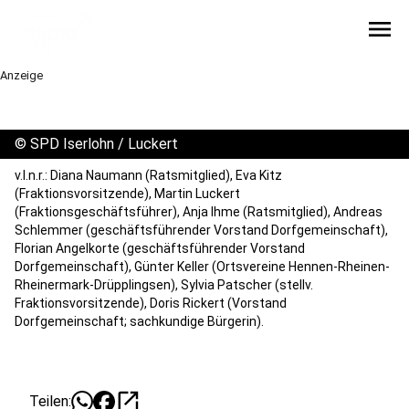
menu
Anzeige
©
SPD Iserlohn / Luckert
v.l.n.r.: Diana Naumann (Ratsmitglied), Eva Kitz
(Fraktionsvorsitzende), Martin Luckert
(Fraktionsgeschäftsführer), Anja Ihme (Ratsmitglied), Andreas
Schlemmer (geschäftsführender Vorstand Dorfgemeinschaft),
Florian Angelkorte (geschäftsführender Vorstand
Dorfgemeinschaft), Günter Keller (Ortsvereine Hennen-Rheinen-
Rheinermark-Drüpplingsen), Sylvia Patscher (stellv.
Fraktionsvorsitzende), Doris Rickert (Vorstand
Dorfgemeinschaft; sachkundige Bürgerin).
open_in_new
Teilen: