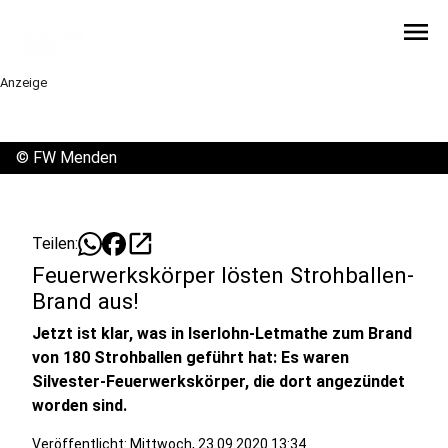
menu
Anzeige
©
FW Menden
open_in_new
Teilen:
Feuerwerkskörper lösten Strohballen-
Brand aus!
Jetzt ist klar, was in Iserlohn-Letmathe zum Brand
von 180 Strohballen geführt hat: Es waren
Silvester-Feuerwerkskörper, die dort angezündet
worden sind.
Veröffentlicht:
Mittwoch, 23.09.2020 13:34