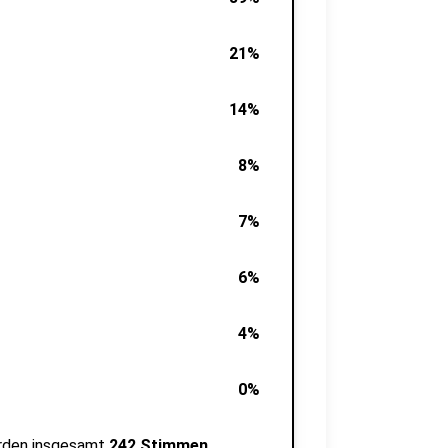
21%
14%
8%
7%
6%
4%
0%
rden insgesamt
242 Stimmen