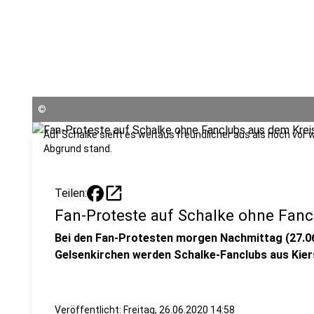
©
Auf Schalke sieht es weitaus freundlicher aus als noch vor
Abgrund stand.
open_in_new
Teilen:
Fan-Proteste auf Schalke ohne Fanc
Bei den Fan-Protesten morgen Nachmittag (27.06
Gelsenkirchen werden Schalke-Fanclubs aus Kiers
Veröffentlicht:
Freitag, 26.06.2020 14:58