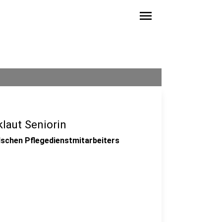
menu
klaut Seniorin
falschen Pflegedienstmitarbeiters