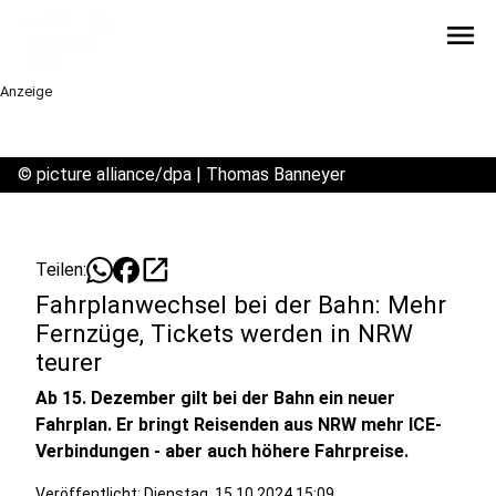
menu
Anzeige
©
picture alliance/dpa | Thomas Banneyer
open_in_new
Teilen:
Fahrplanwechsel bei der Bahn: Mehr
Fernzüge, Tickets werden in NRW
teurer
Ab 15. Dezember gilt bei der Bahn ein neuer
Fahrplan. Er bringt Reisenden aus NRW mehr ICE-
Verbindungen - aber auch höhere Fahrpreise.
Veröffentlicht:
Dienstag, 15.10.2024 15:09