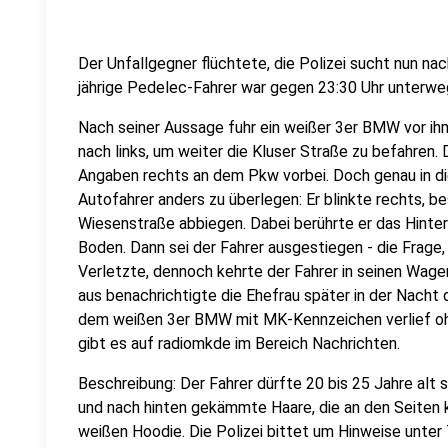
Der Unfallgegner flüchtete, die Polizei sucht nun n
jährige Pedelec-Fahrer war gegen 23:30 Uhr unterwe
Nach seiner Aussage fuhr ein weißer 3er BMW vor ihm
nach links, um weiter die Kluser Straße zu befahren.
Angaben rechts an dem Pkw vorbei. Doch genau in d
Autofahrer anders zu überlegen: Er blinkte rechts, b
Wiesenstraße abbiegen. Dabei berührte er das Hinter
Boden. Dann sei der Fahrer ausgestiegen - die Frage, o
Verletzte, dennoch kehrte der Fahrer in seinen Wag
aus benachrichtigte die Ehefrau später in der Nacht 
dem weißen 3er BMW mit MK-Kennzeichen verlief ohn
gibt es auf radiomkde im Bereich Nachrichten.
Beschreibung: Der Fahrer dürfte 20 bis 25 Jahre alt se
und nach hinten gekämmte Haare, die an den Seiten kur
weißen Hoodie. Die Polizei bittet um Hinweise unte