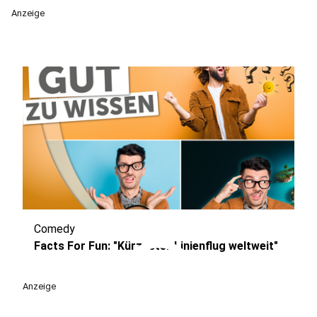
Anzeige
Comedy
play_circle
Facts For Fun: "Kürzester Linienflug weltweit"
Anzeige