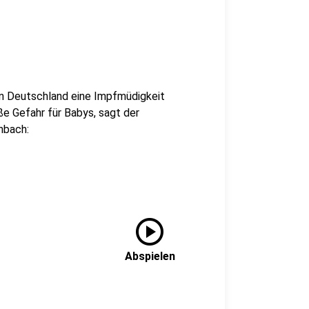
 in Deutschland eine Impfmüdigkeit
ße Gefahr für Babys, sagt der
nbach:
play_circle
Abspielen