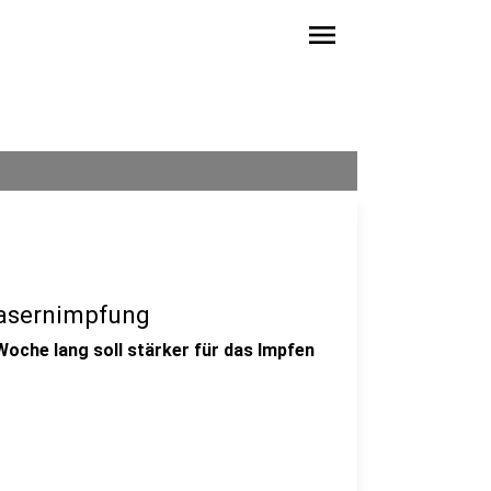
menu
Masernimpfung
oche lang soll stärker für das Impfen