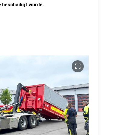
ie beschädigt wurde.
crop_free