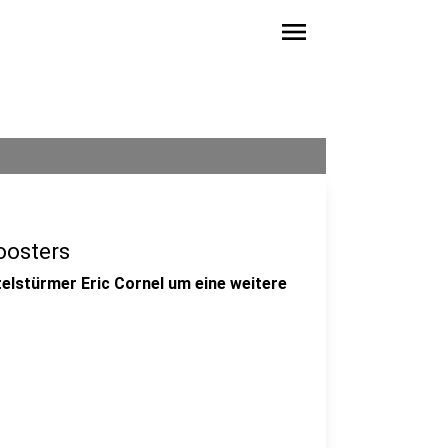
menu
oosters
telstürmer Eric Cornel um eine weitere