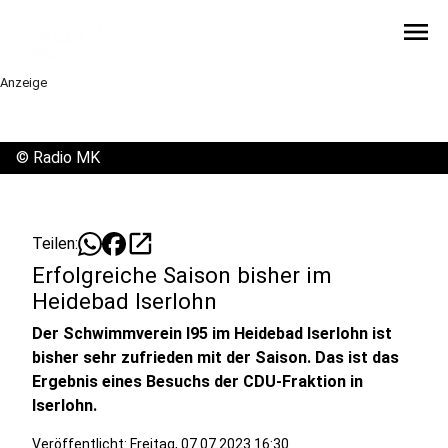
menu
Anzeige
©
Radio MK
open_in_new
Teilen:
Erfolgreiche Saison bisher im
Heidebad Iserlohn
Der Schwimmverein I95 im Heidebad Iserlohn ist
bisher sehr zufrieden mit der Saison. Das ist das
Ergebnis eines Besuchs der CDU-Fraktion in
Iserlohn.
Veröffentlicht:
Freitag, 07.07.2023 16:30