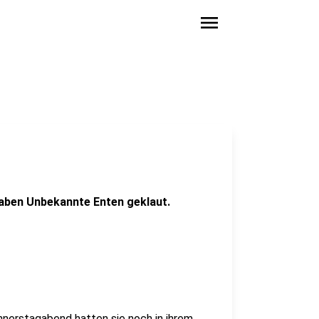
menu
n haben Unbekannte Enten geklaut.
erstagabend hatten sie noch in ihrem