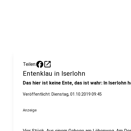
open_in_new
Teilen:
Entenklau in Iserlohn
Das hier ist keine Ente, das ist wahr: In Iserloh
Veröffentlicht:
Dienstag, 01.10.2019 09:45
Anzeige
Vier Stück. Aus einem Gehege am Löhenweg. Am Donn