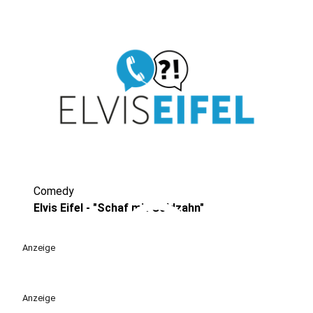
Comedy
play_circle
Elvis Eifel - "Schaf mit Goldzahn"
Anzeige
Anzeige