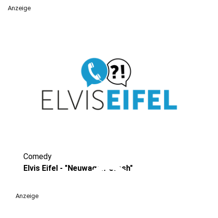
Anzeige
Comedy
play_circle
Elvis Eifel - "Neuwagen-Crash"
Anzeige