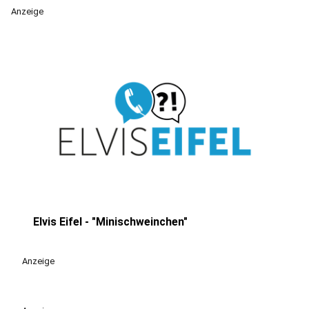
Anzeige
Elvis Eifel - "Minischweinchen"
play_circle
Anzeige