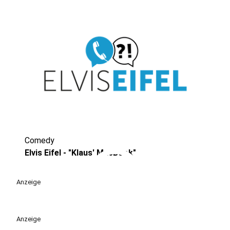
Comedy
play_circle
Elvis Eifel - "Klaus' MacBook"
Anzeige
Anzeige