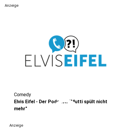
Anzeige
Comedy
play_circle
Elvis Eifel - Der Podcast: "Mutti spült nicht
mehr"
Anzeige