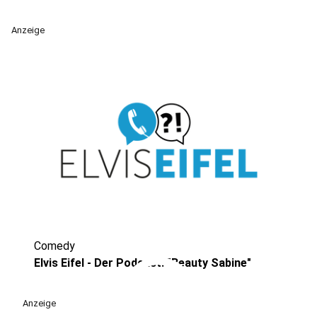
Anzeige
Comedy
play_circle
Elvis Eifel - Der Podcast: "Beauty Sabine"
Anzeige