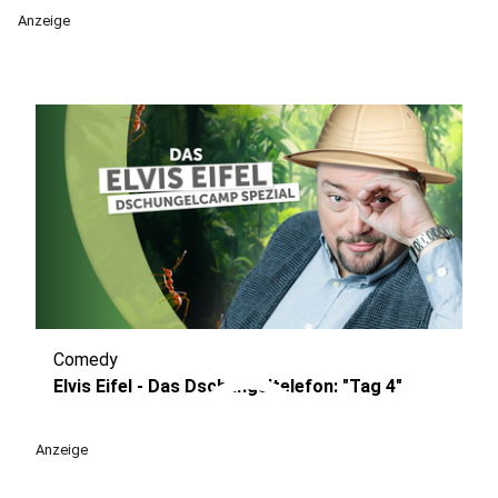
Anzeige
Comedy
play_circle
Elvis Eifel - Das Dschungeltelefon: "Tag 4"
Anzeige