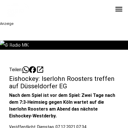
menu
Anzeige
©
Radio MK
open_in_new
Teilen:
Eishockey: Iserlohn Roosters treffen
auf Düsseldorfer EG
Nach dem Spiel ist vor dem Spiel: Zwei Tage nach
dem 7:3-Heimsieg gegen Köln wartet auf die
Iserlohn Roosters am Abend das nächste
Eishockey-Westderby.
Veröffentlicht:
Dienstag, 07.12.2021 07:34