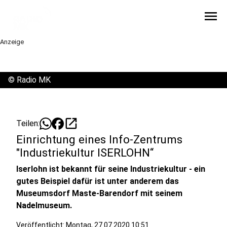
menu
Anzeige
©
Radio MK
open_in_new
Teilen:
Einrichtung eines Info-Zentrums
"Industriekultur ISERLOHN“
Iserlohn ist bekannt für seine Industriekultur - ein
gutes Beispiel dafür ist unter anderem das
Museumsdorf Maste-Barendorf mit seinem
Nadelmuseum.
Veröffentlicht:
Montag, 27.07.2020 10:51