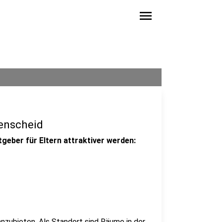
menu
denscheid
tgeber für Eltern attraktiver werden:
anzubieten. Als Standort sind Räume in der