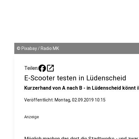
©
Pixabay / Radio MK
open_in_new
Teilen:
E-Scooter testen in Lüdenscheid
Kurzerhand von A nach B - in Lüdenscheid könnt i
Veröffentlicht:
Montag, 02.09.2019 10:15
Anzeige
Möglich machen das dort die Stadtwerke - und zwar a