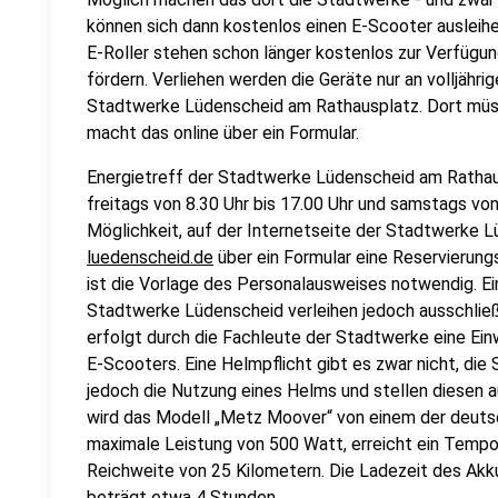
können sich dann kostenlos einen E-Scooter ausleihe
E-Roller stehen schon länger kostenlos zur Verfügung
fördern. Verliehen werden die Geräte nur an volljähri
Stadtwerke Lüdenscheid am Rathausplatz. Dort müsst
macht das online über ein Formular.
Energietreff der Stadtwerke Lüdenscheid am Rathau
freitags von 8.30 Uhr bis 17.00 Uhr und samstags von 
Möglichkeit, auf der Internetseite der Stadtwerke 
luedenscheid.de
über ein Formular eine Reservierung
ist die Vorlage des Personalausweises notwendig. Ein
Stadtwerke Lüdenscheid verleihen jedoch ausschließl
erfolgt durch die Fachleute der Stadtwerke eine Ei
E-Scooters. Eine Helmpflicht gibt es zwar nicht, d
jedoch die Nutzung eines Helms und stellen diesen 
wird das Modell „Metz Moover“ von einem der deutsc
maximale Leistung von 500 Watt, erreicht ein Tempo 
Reichweite von 25 Kilometern. Die Ladezeit des Akk
beträgt etwa 4 Stunden.