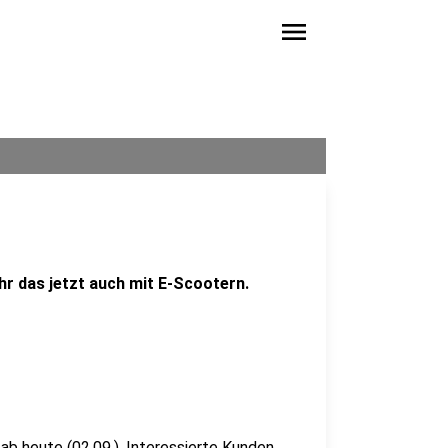
menu
hr das jetzt auch mit E-Scootern.
b heute (02.09.). Interessierte Kunden