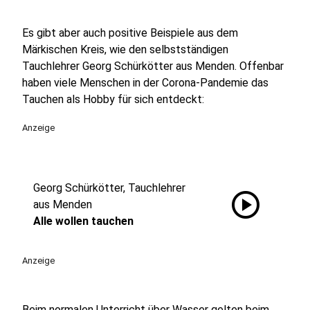
Es gibt aber auch positive Beispiele aus dem
Märkischen Kreis, wie den selbstständigen
Tauchlehrer Georg Schürkötter aus Menden. Offenbar
haben viele Menschen in der Corona-Pandemie das
Tauchen als Hobby für sich entdeckt:
Anzeige
Georg Schürkötter, Tauchlehrer
play_circle
aus Menden
Alle wollen tauchen
Anzeige
Beim normalen Unterricht über Wasser gelten beim