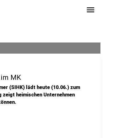
menu
h im MK
er (SIHK) lädt heute (10.06.) zum
ng zeigt heimischen Unternehmen
 können.