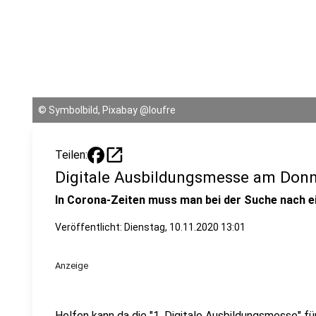
©
Symbolbild, Pixabay @loufre
open_in_new
Teilen:
Digitale Ausbildungsmesse am Donn
In Corona-Zeiten muss man bei der Suche nach ei
Veröffentlicht:
Dienstag, 10.11.2020 13:01
Anzeige
Helfen kann da die "1. Digitale Ausbildungsmesse" fü