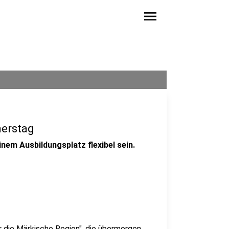
menu
erstag
nem Ausbildungsplatz flexibel sein.
r die Märkische Region", die übermorgen