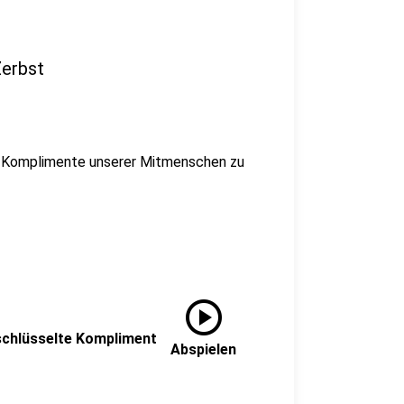
Zerbst
en Komplimente unserer Mitmenschen zu
play_circle
rschlüsselte Kompliment
Abspielen