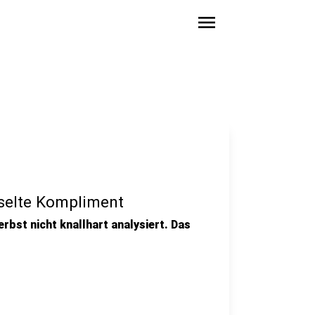
menu
sselte Kompliment
erbst nicht knallhart analysiert. Das