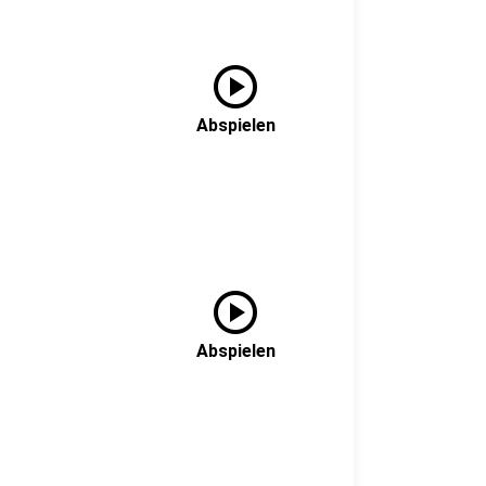
play_circle
Abspielen
play_circle
Abspielen