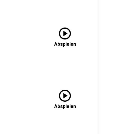
play_circle
Abspielen
play_circle
Abspielen