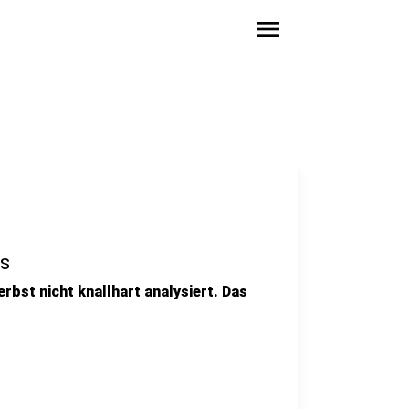
menu
gs
erbst nicht knallhart analysiert. Das