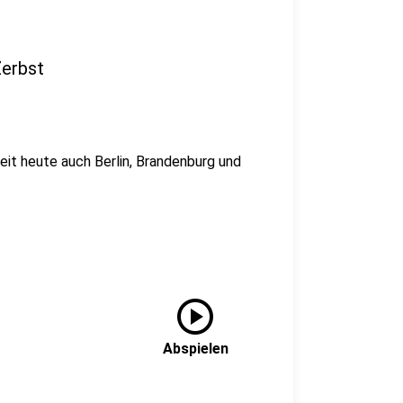
Zerbst
eit heute auch Berlin, Brandenburg und
play_circle
Abspielen