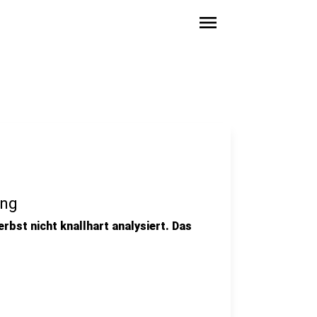
menu
ung
erbst nicht knallhart analysiert. Das