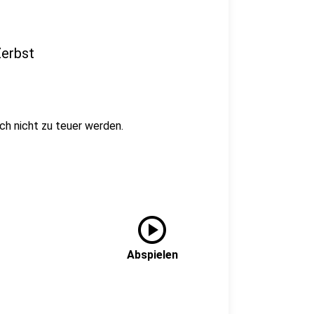
Zerbst
h nicht zu teuer werden.
play_circle
Abspielen