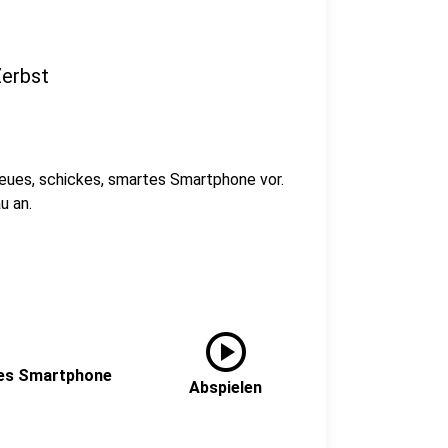
Zerbst
neues, schickes, smartes Smartphone vor.
u an.
play_circle
ues Smartphone
Abspielen