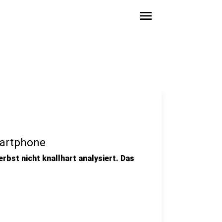
menu
martphone
erbst nicht knallhart analysiert. Das