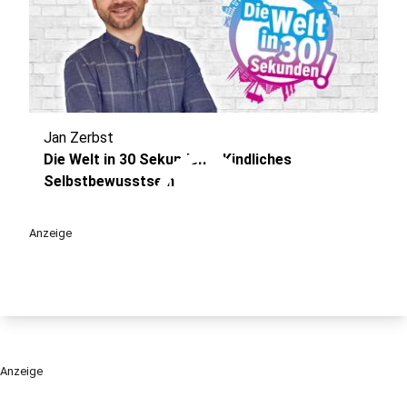
Jan Zerbst
play_circle
Die Welt in 30 Sekunden – Kindliches
Selbstbewusstsein
Anzeige
Anzeige