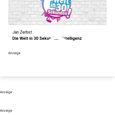
Jan Zerbst
play_circle
Die Welt in 30 Sekunden - Intelligenz
Anzeige
Anzeige
Anzeige